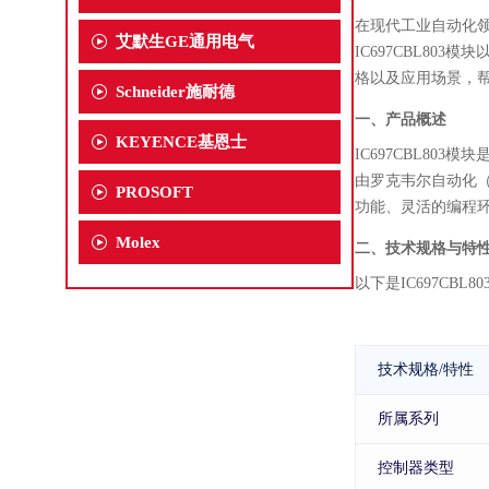
在现代工业自动化
艾默生GE通用电气
IC697CBL80
格以及应用场景，
Schneider施耐德
一、产品概述
KEYENCE基恩士
IC697CBL80
由罗克韦尔自动化（Ro
PROSOFT
功能、灵活的编程
Molex
二、技术规格与特
以下是IC697C
技术规格/特性
所属系列
控制器类型