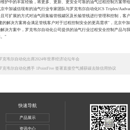
和维护中的丰富经验，将更多、更新、更安全可靠的油气过程控制方案带
京中加诚信现有的油气行业专家团队与罗克韦尔自动化ICS Triplex/Aa
活且可扩展的方式对油气田集输管线罐区及长输管线进行管理和控制，客
建的解决方案将会满足管线客户对于过程控制安全的更高需求"，北京中
的解决方案中，罗克韦尔自动化公司提供的油气行业过程安全控制产品与
。"
罗克韦尔自动化出席2024年世界经济论坛年会
罗克韦尔自动化携手 1PointFive 签署直接空气捕获碳去除信用协议
快速导航
产品展示
ley1756IB32数字量直流输入模块
资讯中心