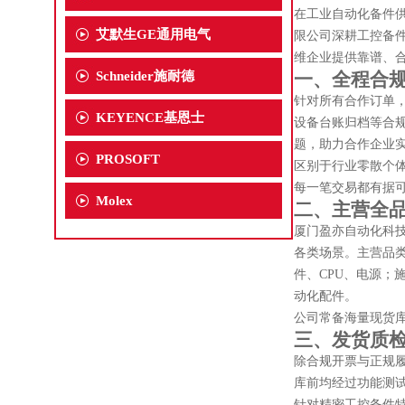
在工业自动化备件
艾默生GE通用电气
限公司深耕工控备
维企业提供靠谱、
Schneider施耐德
一、全程合
针对所有合作订单
KEYENCE基恩士
设备台账归档等合
题，助力合作企业
PROSOFT
区别于行业零散个
每一笔交易都有据
Molex
二、主营全
厦门盈亦自动化科
各类场景。主营品类
件、CPU、电源；施
动化配件。
公司常备海量现货
三、发货质
除合规开票与正规
库前均经过功能测
针对精密工控备件