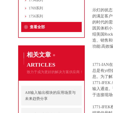
1734系列
1769系列
示灯的状态
的满足客户
1756系列
的时代的需
查看全部
因其体积小
绍美国Roc
造、销售和
功能:高效
相关文章
ARTICLES
1771-IAN
在
总是有yi
致力于成为更好的解决方案供应商！
息。为了解
1771-IFEK
输入通道。
AB输入输出模块的应用场景与
于连接现场
未来趋势分享
1771-IFEK
端接信号时