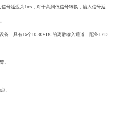
信号延迟为1ms，对于高到低信号转换，输入信号延
）。
，具有16个10-30VDC的离散输入通道，配备LED
线臂。
金触点。