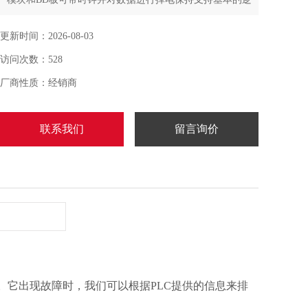
辑控制和数据运算支持高速计数、脉冲输出、外部中断、
C语言编辑功能块、I/O点的自由切换、自由格式通讯、
更新时间：2026-08-03
MODBUS通讯等功能一般规格
访问次数：528
厂商性质：经销商
联系我们
留言询价
 PLC)。它出现故障时，我们可以根据PLC提供的信息来排