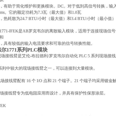
，有助于简化维护和更换模块。DC。对于低到高信号转换，输入
6ms。它的额定功耗为7.3瓦（最大值）和1.0瓦
热耗散为24.7 BTU/小时（最大值）和3.4 BTU/小时（最小值
1771-IFEK
是AB罗克韦尔的离散输入模块，适用于连接现场信号设备
和
，具有较低的输入电流要求和可靠的信号转换性能。
尔1771系列PLC模块
场接线臂是艾伦-布拉德利/罗克韦尔自动化 PLC 5 系列现场接
 5系列中较大的现场接线臂之一，可以连接到大量模块。
 现场接线臂配有 16 个 I/O 点和 21 个端子。21 个端子均采用镀
场接线臂专为低电阻应用而设计，并具有保护性保形涂层。
FEK