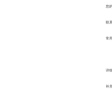
您
联
常
详
补