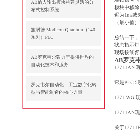
AB输入输出模块构建灵活的分
模块中移除
布式控制系统
迟为1ms或
（最小值），
施耐德 Modicon Quantum（140
系列）PLC
总结一下，
状态指示灯
现场接线臂
AB罗克韦尔致力于提供世界的
AB罗克韦
自动化技术和服务
1771-IAN
现
它是PLC
罗克韦尔自动化：工业数字化转
型与智能制造的核心力量
1771-WG
1771-IAN
现
关于
1771-I