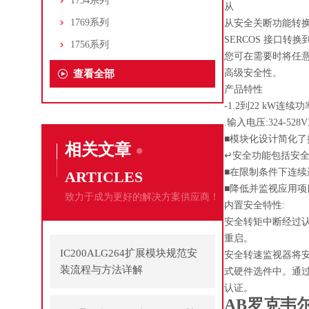
1734系列
从
1769系列
从安全关断功能转
SERCOS 接口转换到E
1756系列
您可在需要时将任
高级安全性。
查看全部
产品特性
-1.2到22 kW连续
.输入电压:324-52
■模块化设计简化
相关文章
↵安全功能包括安
■在限制条件下连
ARTICLES
■降低并监视应用
致力于成为更好的解决方案供应商！
内置安全特性:
安全转矩中断经过认证
重启。
IC200ALG264扩展模块规范安
安全转速监视器将安全
装流程与方法详解
式硬件选件中。通过 P
认证。
AB罗克韦尔