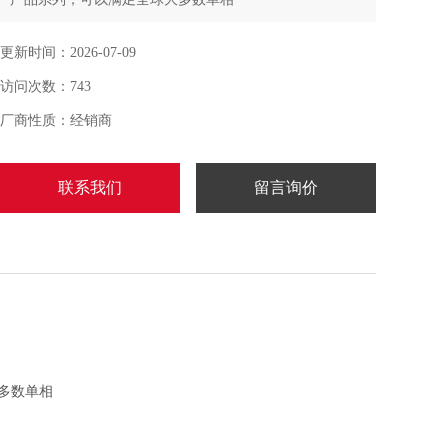
和三相应用项目的要求。这些单元的设计和制造可经受大
更新时间：2026-07-09
范围的交流和直流输入
访问次数：743
电压，经过测试，符合全球安全标准。
厂商性质：经销商
联系我们
留言询价
球大多数单相