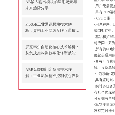
AB输入输出模块的应用场景与
·用户无需
未来趋势分享
·具有RUN
· CPU自
ProSoft工业通讯模块技术解
·用户程序、
析：异构工业网络互联互通核心
或CPU存中
方案
·基站和扩展
对应同一系
罗克韦尔自动化核心技术解析：
·所有的I/
从集成架构到数字化转型赋能
位都是通用
·具有可直
线、设备总
ABB智能阀门定位器技术详
·中断功能:
解：工业流体精准控制核心设备
·具有置时钟/
·实时多任务
有15个优先
分别拥有单
·标签变量
没有定时器