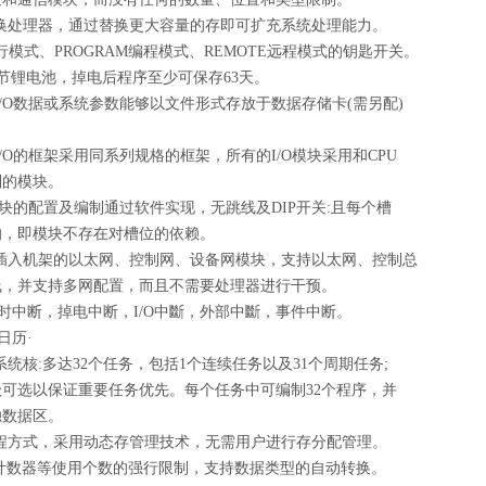
更换处理器，通过替换更大容量的存即可扩充系统处理能力。
运行模式、PROGRAM编程模式、REMOTE远程模式的钥匙开关。
带一节锂电池，掉电后程序至少可保存63天。
I/O数据或系统参数能够以文件形式存放于数据存储卡(需另配)
。
I/O的框架采用同系列规格的框架，所有的I/O模块采用和CPU
列的模块。
O模块的配置及编制通过软件实现，无跳线及DIP开关:且每个槽
的，即模块不存在对槽位的依赖。
接插入机架的以太网、控制网、设备网模块，支持以太网、控制总
线，并支持多网配置，而且不需要处理器进行干预。
定时中断，掉电中断，I/O中斷，外部中斷，事件中断。
日历·
系统核:多达32个任务，包括1个连续任务以及31个周期任务;
级可选以保证重要任务优先。每个任务中可编制32个程序，并
独数据区。
编程方式，采用动态存管理技术，无需用户进行存分配管理。
/计数器等使用个数的强行限制，支持数据类型的自动转换。