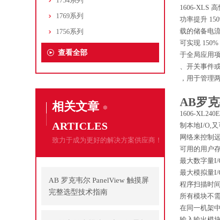
1734系列
1606-X
1769系列
功率提升 1
载的储备电流。额
1756系列
可实现 15
查看全部
于全局应用
、开关事件
，用于管理两
AB罗克
相关文章
1606-XL2
ARTICLES
制本地I/O,又可通
网络来控制远程
致力于成为更好的解决方案供应商！
可用的用户存:
最大数字量I/O
最大模拟量I/O
AB 罗克韦尔 PanelView 触摸屏
程序扫描时间:W
完整选型技术指南
所有模块不
在同一机架
输入输出模