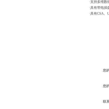
·支持多维数
·具有带电插
·具有CSA、
您
您
联