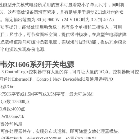
LS 高性能型开关模式电源所采用的技术可显着减小了单元尺寸，同时将
50%。这些高效设备圆滑而紧凑，具有足够用于启动ZUI难对付的负
定输出范围为 80 到 960 W（24 V DC 时为 3.3 到 40 A）
0% 功率提升，能够处理启动负载；具有多个单相和三相输入，可用
项目；尺寸小，可节省面板空间，提供缓冲模块，在典型主电源故障
或负载峰值期间可缓冲负载电流，实现短时提升功能，提供冗余模块
个电源以实现备份电源.
韦尔1606系列开关电源
40E-3 ControlLogix控制器带有大量的存，可寻址大量的I/O点。控制器既可控
过Ethernet/IP、Contro I Net> DeviceNet以及通用远程I/O
I/Oo
750K字节或1.5M字节或3.5M字节，最大可达8M.
点数:128000点
点数:4000点
0.06ms/1k
需要冷却风扇
中可多处理器并存，实现分布式运算。即可随意安放处理器模块、
块和通信模块，而没有任何的数量、位置和类型限制。