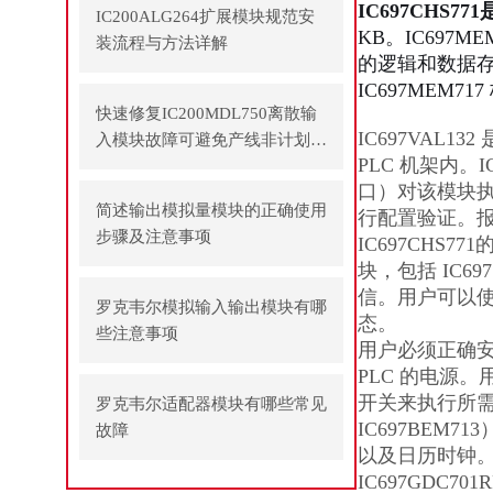
IC697CHS7
IC200ALG264扩展模块规范安
KB。IC697ME
装流程与方法详解
的逻辑和数据存
IC697MEM
快速修复IC200MDL750离散输
IC697VAL1
入模块故障可避免产线非计划停
PLC 机架内。IC
机
口）对该模块执
简述输出模拟量模块的正确使用
行配置验证。
步骤及注意事项
IC697CHS
块，包括 IC6
信。用户可以使
罗克韦尔模拟输入输出模块有哪
态。
些注意事项
用户必须正确安装
PLC 的电源
开关来执行所需
罗克韦尔适配器模块有哪些常见
IC697BEM
故障
以及日历时钟
IC697GDC