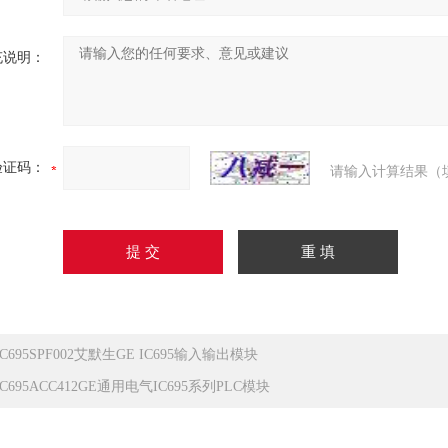
充说明：
验证码：
请输入计算结果（
IC695SPF002艾默生GE IC695输入输出模块
IC695ACC412GE通用电气IC695系列PLC模块