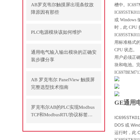
AB罗克韦尔触摸屏出现条纹故
槽中。IC69
障原因有那些
IC695STK
或 Windo
时，此 CP
PLC电源模块该如何维护
IC695ST
用标准格式的
CPU 状态。
通用电气输入输出模块的正确安
用户必须正确
装步骤分享
块和电池。完
IC697BE
AB 罗克韦尔 PanelView 触摸屏
完整选型技术指南
GE通用电
罗克韦尔AB的PLC实现Modbus
TCP和ModbusRTU协议标签方
IC695STK
式通讯
DOS 或 W
运行时，此 
IC695ST