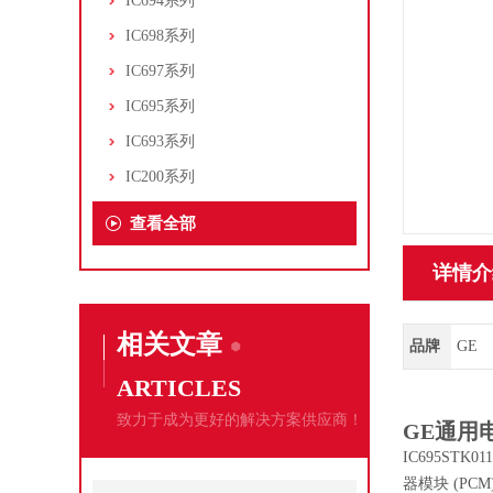
IC694系列
IC698系列
IC697系列
IC695系列
IC693系列
IC200系列
查看全部
详情介
相关文章
品牌
GE
ARTICLES
致力于成为更好的解决方案供应商！
GE通用电
IC695STK
器模块 (PC