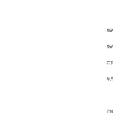
您
您
联
常
详