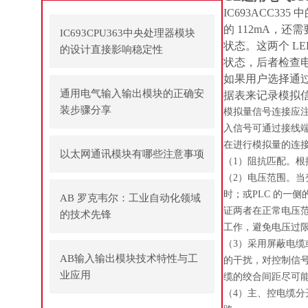
IC693ACC33
的 112mA，还
IC693CPU363中央处理器模块
状态。这两个 LE
的设计直接影响稳定性
状态，后者检查电
如果用户选择通
通用电气输入输出模块的正确安
据表来记录模拟
装步骤分享
模拟量信号连接应注
入信号可通过接线端
在进行模拟量的连
以太网通讯模块有哪些注意事项
（1）阻抗匹配。根
（2）电压范围。当变
时；或PLC 的一
AB 罗克韦尔：工业自动化领域
证两者在正常电压
的技术先锋
工作，避免电压过
（3）采用屏蔽电缆或
AB输入输出模块技术特性与工
的干扰，对控制信
业应用
缆的绞合间距尽可
（4）主、控电缆