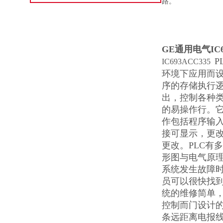
路。
GE通用电气IC
P
IC693ACC335
环境下应用而
序的存储执行
出，控制各种类
的易操作行。它
作包括程序输
接可显示，更
更改。PLC有
形图与电气原
系统发生故障
员可以很快找到
统的维修简单，
控制而门设计
条远距离电报线其