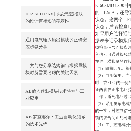
IC693MDL3
的 112mA，还
IC693CPU363中央处理器模块
状态。这两个 LE
的设计直接影响稳定性
状态，后者检查电
如果用户选择通
通用电气输入输出模块的正确安
据表来记录模拟
装步骤分享
模拟量信号连接应注
入信号可通过接线端
在进行模拟量的连
一文与您分享选购输出模拟量模
（1）阻抗匹配。根
块时所需要考虑的关键因素
（2）电压范围。当变
时；或PLC 的一
证两者在正常电压
AB输入输出模块技术特性与工
工作，避免电压过
业应用
（3）采用屏蔽电缆或
的干扰，对控制信
AB 罗克韦尔：工业自动化领域
缆的绞合间距尽可
的技术先锋
（4）主、控电缆