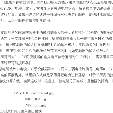
1V 电源来为转换器供电。两个LED指示灯指示用户电源的状态以及模块的状态
SUPPLY OK（电源正常），前者显示有关通电的状态，后者检查电源是否高于
程进行配置。如果用户选择通过手持编程对模块进行编程，则他只能编辑活
信号，以供可编程逻辑控制器使用。
接应注意的问题变频器中的模拟量输入信号，通常指0～10V/5V 的电压信
给定，当变频器与P L C 连接时，这些模拟量输入信号也可来自PLC 
配。根据变频器的输入阻抗选择P L C 的输出模块，实现两者的阻抗匹配
围。当变频器和P L C 的电压信号范围不同时（如变频器的输入信号为0～10
压范围为0～10V而变频器的输入电压信号范围为0～5V时），需采用
电压过限可能损坏器件。
蔽电缆或绞合电缆。对于变频器和P L C 而言，弱电控制信号（电压0～5V
适当的屏蔽措施。常用的方式就是采用屏蔽电缆进行屏蔽；对于长距离的
控电缆分开布线。实际连线时，注意主、控电缆分开布线，且相隔的距离。
C693系列PLC输入输出模块