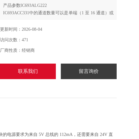
产品参数IC693ALG222
IC693ACC331中的通道数量可以是单端（1 至 16 通道）或
差分（1 至 8 通道）。该模块的电源要求为来自 5V 总线
的 112mA，
更新时间：2026-08-04
访问次数：471
厂商性质：经销商
联系我们
留言询价
模块的电源要求为来自 5V 总线的 112mA，还需要来自 24V 直