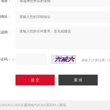
省份：
细地址：
充说明：
验证码：
请输入计算结果（
IC693ACC341GE通用电气IC693系列PLC模块