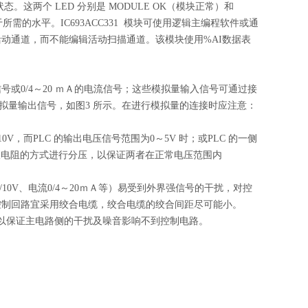
。这两个 LED 分别是 MODULE OK（模块正常）和
所需的水平。IC693ACC331 模块可使用逻辑主编程软件或通
动通道，而不能编辑活动扫描通道。该模块使用%AI数据表
号或0/4～20 ｍＡ的电流信号；这些模拟量输入信号可通过接
的模拟量输出信号，如图3 所示。在进行模拟量的连接时应注意：
。
V，而PLC 的输出电压信号范围为0～5V 时；或PLC 的一侧
串联电阻的方式进行分压，以保证两者在正常电压范围内
/10V、电流0/4～20ｍＡ等）易受到外界强信号的干扰，对控
控制回路宜采用绞合电缆，绞合电缆的绞合间距尽可能小。
以保证主电路侧的干扰及噪音影响不到控制电路。