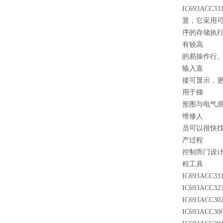
IC693A
置，它采用
序的存储执
有较高
的易操作行
输入直
接可显示，
用于梯
形图与电气
维修人
员可以很快找
产过程
控制而门设计
程工具
IC693ACC33
IC693ACC32
IC693ACC30
IC693ACC30