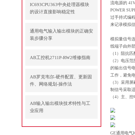
流电源的 4
IC693CPU363中央处理器模块
POWER 
的设计直接影响稳定性
过手持式编
来记录模拟
通用电气输入输出模块的正确安
装步骤分享
模拟量信号连
线端子由外部
（1）阻抗匹
AB工控机2711P-RW2维修指南
（2）电压范
的输出信号电
工作，避免
AB罗克韦尔-硬件配置、更新固
（3）采用屏
件、网络规划-操作法
制信号采取
（4）主、
AB输入输出模块技术特性与工
业应用
GE通用电气I