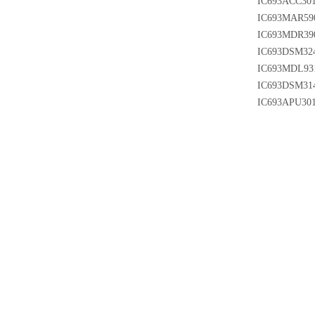
IC693ACC30
IC693MAR59
IC693MDR39
IC693DSM32
IC693MDL93
IC693DSM31
IC693APU30