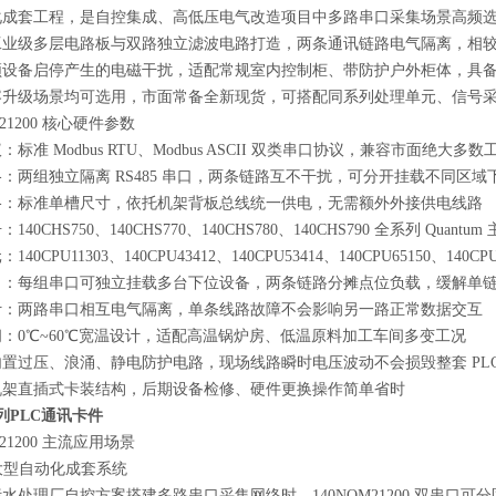
化成套工程，是自控集成、高低压电气改造项目中多路串口采集场景高频
工业级多层电路板与双路独立滤波电路打造，两条通讯链路电气隔离，相
频设备启停产生的电磁干扰，适配常规室内控制柜、带防护户外柜体，具
容升级场景均可选用，市面常备全新现货，可搭配同系列处理单元、信号
21200 核心硬件参数
标准 Modbus RTU、Modbus ASCII 双类串口协议，兼容市面绝大
：两组独立隔离 RS485 串口，两条链路互不干扰，可分开挂载不同区域
格：标准单槽尺寸，依托机架背板总线统一供电，无需额外外接供电线路
40CHS750、140CHS770、140CHS780、140CHS790 全系列 Quant
0CPU11303、140CPU43412、140CPU53414、140CPU65150、140CP
力：每组串口可独立挂载多台下位设备，两条链路分摊点位负载，缓解单
计：两路串口相互电气隔离，单条线路故障不会影响另一路正常数据交互
：0℃~60℃宽温设计，适配高温锅炉房、低温原料加工车间多变工况
置过压、浪涌、静电防护电路，现场线路瞬时电压波动不会损毁整套 PLC
机架直插式卡装结构，后期设备检修、硬件更换操作简单省时
列PLC通讯卡件
21200 主流应用场景
务大型自动化成套系统
水处理厂自控方案搭建多路串口采集网络时，140NOM21200 双串口