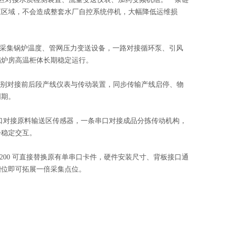
应区域，不会造成整套水厂自控系统停机，大幅降低运维损
一路采集锅炉温度、管网压力变送设备，一路对接循环泵、引风
锅炉房高温柜体长期稳定运行。
串口分别对接前后段产线仪表与传动装置，同步传输产线启停、物
周期。
串口对接原料输送区传感器，一条串口对接成品分拣传动机构，
步稳定交互。
200 可直接替换原有单串口卡件，硬件安装尺寸、背板接口通
槽位即可拓展一倍采集点位。
：
；