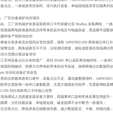
采集点位，一条链路管控加药、排污执行设备，单链路线路异常仅隔离对
热站、厂区自备锅炉自控项目
站、工厂供热锅炉依靠该双路串口卡件搭建分层 Modbus 采集网络，
。双路隔离电路规避风机启停带来的反向电压与电磁杂波，宽温硬件适配
水泥建材多产线联动自控
粮食分装多条流水线同步管控场景，借助 140NOM21200 两条独立
障报警信息，两条链路互不干涉，分段调试便捷，缩短成套项目现场调试
矿车间大范围分散设备管控
工车间设备点位分布跨度广，依托 RS485 串口远距离传输特性，一条
口线缆削弱破碎、研磨大功率电机带来的信号杂波，保障两侧点位数据同
antum 自动化设备扩容改造
系统仅搭载单路串口硬件，采集点位不足、通讯频繁拥堵时，140NOM21
制程序仅需新增一组串口参数配置，无需大规模改写程序，无需新增机架
M21200 对比单路串口卡件核心优势
、现场调试人员搭建多路采集方案时，双隔离串口架构带来多重实用提升
气隔离，分区挂载设备，单链路短路、破皮故障不会中断另一路通讯；
下位仪表点位，降低单条总线数据负载，减少数据延迟、卡顿、掉线问题