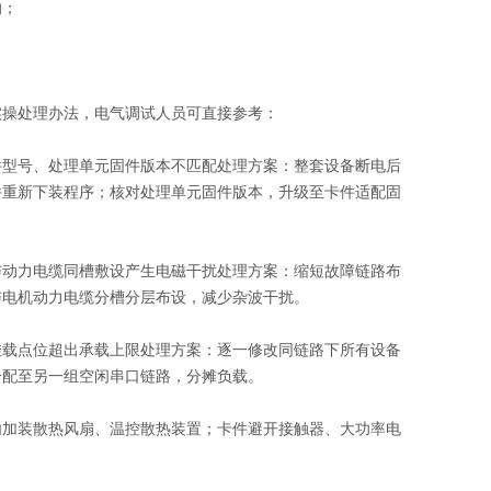
响；
实操处理办法，电气调试人员可直接参考：
件型号、处理单元固件版本不匹配处理方案：整套设备断电后
并重新下装程序；核对处理单元固件版本，升级至卡件适配固
与动力电缆同槽敷设产生电磁干扰处理方案：缩短故障链路布
与电机动力电缆分槽分层布设，减少杂波干扰。
挂载点位超出承载上限处理方案：逐一修改同链路下所有设备
分配至另一组空闲串口链路，分摊负载。
内加装散热风扇、温控散热装置；卡件避开接触器、大功率电