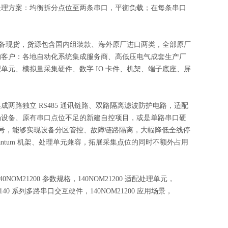
处理方案：均衡拆分点位至两条串口，平衡负载；在每条串口
，商家长期储备现货，货源包含国内组装款、海外原厂进口两类，全部原厂
购客户：各地自动化系统集成服务商、高低压电气成套生产厂
元、模拟量采集硬件、数字 IO 卡件、机架、端子底座、屏
单槽集成两路独立 RS485 通讯链路、双路隔离滤波防护电路，适配
场设备、原有串口点位不足的新建自控项目，或是单路串口硬
选型号，能够实现设备分区管控、故障链路隔离，大幅降低全线停
ntum 机架、处理单元兼容，拓展采集点位的同时不额外占用
，140NOM21200 参数规格，140NOM21200 适配处理单元，
耐德 140 系列多路串口交互硬件，140NOM21200 应用场景，