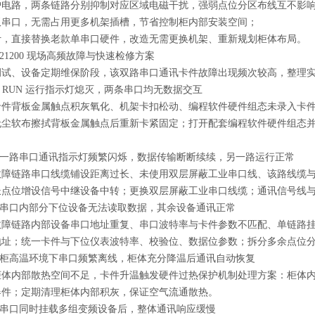
护电路，两条链路分别抑制对应区域电磁干扰，强弱点位分区布线互不影
双串口，无需占用更多机架插槽，节省控制柜内部安装空间；
计，直接替换老款单串口硬件，改造无需更换机架、重新规划柜体布局。
M21200 现场高频故障与快速检修方案
调试、设备定期维保阶段，该双路串口通讯卡件故障出现频次较高，整理
件 RUN 运行指示灯熄灭，两条串口均无数据交互
卡件背板金属触点积灰氧化、机架卡扣松动、编程软件硬件组态未录入卡
无尘软布擦拭背板金属触点后重新卡紧固定；打开配套编程软件硬件组态
中一路串口通讯指示灯频繁闪烁，数据传输断断续续，另一路运行正常
故障链路串口线缆铺设距离过长、未使用双层屏蔽工业串口线、该路线缆
长点位增设信号中继设备中转；更换双层屏蔽工业串口线缆；通讯信号线
路串口内部分下位设备无法读取数据，其余设备通讯正常
故障链路内部设备串口地址重复、串口波特率与卡件参数不匹配、单链路
地址；统一卡件与下位仪表波特率、校验位、数据位参数；拆分多余点位
制柜高温环境下串口频繁离线，柜体充分降温后通讯自动恢复
柜体内部散热空间不足，卡件升温触发硬件过热保护机制处理方案：柜体
器件；定期清理柜体内部积灰，保证空气流通散热。
条串口同时挂载多组变频设备后，整体通讯响应缓慢