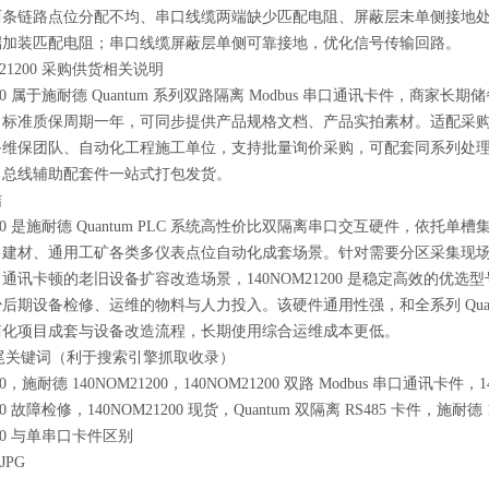
两条链路点位分配不均、串口线缆两端缺少匹配电阻、屏蔽层未单侧接地
端加装匹配电阻；串口线缆屏蔽层单侧可靠接地，优化信号传输回路。
M21200 采购供货相关说明
1200 属于施耐德 Quantum 系列双路隔离 Modbus 串口通讯卡件
，标准质保周期一年，可同步提供产品规格文档、产品实拍素材。适配采
维保团队、自动化工程施工单位，支持批量询价采购，可配套同系列处理单
、总线辅助配套件一站式打包发货。
结
1200 是施耐德 Quantum PLC 系统高性价比双隔离串口交互硬件，依托
、建材、通用工矿各类多仪表点位自动化成套场景。针对需要分区采集现
通讯卡顿的老旧设备扩容改造场景，140NOM21200 是稳定高效的优
后期设备检修、运维的物料与人力投入。该硬件通用性强，和全系列 Qua
简化项目成套与设备改造流程，长期使用综合运维成本更低。
长尾关键词（利于搜索引擎抓取收录）
200，施耐德 140NOM21200，140NOM21200 双路 Modbus 串口通讯卡件
200 故障检修，140NOM21200 现货，Quantum 双隔离 RS485 卡件，施
200 与单串口卡件区别