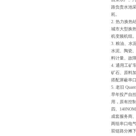
路负责水池
耗。
2. 热力换
城市大型换热
机变频机组
3. 粮油、
水泥、陶瓷、
料计量、故
4. 通用工
矿石、原料加
搭配屏蔽串
5. 老旧 Qu
早年投产自控
用，原有控
四、140NO
成套服务商
两组串口电
双链路分摊