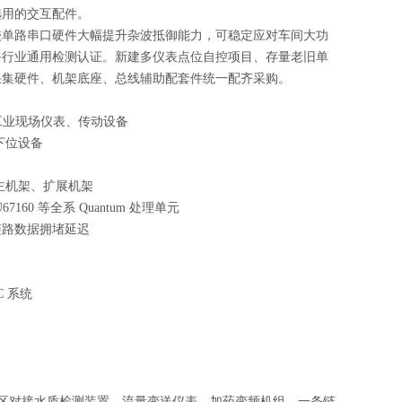
选用的交互配件。
较单路串口硬件大幅提升杂波抵御能力，可稳定应对车间大功
备行业通用检测认证。新建多仪表点位自控项目、存量老旧单
采集硬件、机架底座、总线辅助配套件统一配齐采购。
多数工业现场仪表、传动设备
下位设备
um 主机架、扩展机架
U67160 等全系 Quantum 处理单元
链路数据拥堵延迟
 系统
可分区对接水质检测装置、流量变送仪表、加药变频机组。一条链