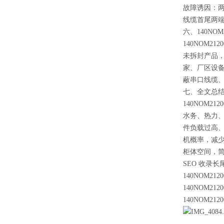
故障诱因：
线缆首尾两
六、140NO
140NOM2
未拆封产品
家、厂区设备
蔽串口线缆
七、全文总
140NOM2
水务、热力
件负载过高、
机概率，减少
柜体空间，
SEO 收录
140NOM21
140NOM21
140NOM21