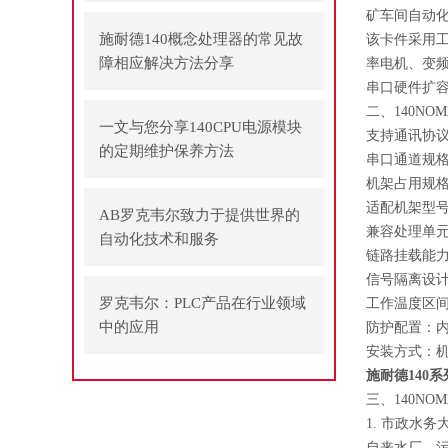
矿车间自动
施耐德140概念处理器的常见故
该卡件采用
障相应解决方法分享
率电机、变
串口硬件扩
二、140NOM
一文与您分享140CPU电源模块
支持通讯协议：
的定期维护保养方法
串口通道规格
机架占用规
适配机架型号：1
AB罗克韦尔致力于提供世界的
兼容处理单元：14
自动化技术和服务
链路挂载能
信号隔离设
罗克韦尔：PLC产品在行业领域
工作温度区间
中的应用
防护配置：内
安装方式：
施耐德140系
三、140NOM
1. 市政水
自来水厂、污