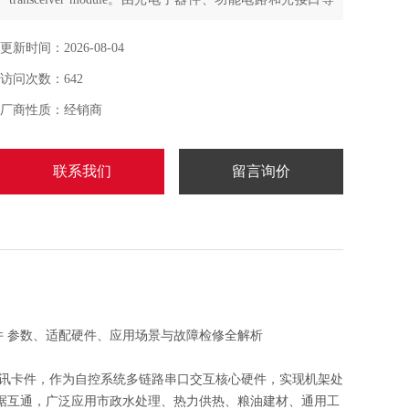
组成,光电子器件包括发射和接收两部分。发射部分是:输
入一定码率的电信号经...
更新时间：2026-08-04
访问次数：642
厂商性质：经销商
联系我们
留言询价
 串口通讯卡件 参数、适配硬件、应用场景与故障检修全解析
Modbus 串口通讯卡件，作为自控系统多链路串口交互核心硬件，实现机架处
数据互通，广泛应用市政水处理、热力供热、粮油建材、通用工