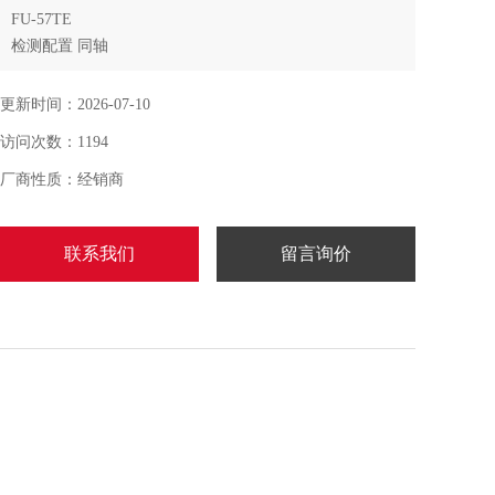
FU-57TE
检测配置 同轴
光纤装置长度 1m自由切割
更新时间：2026-07-10
访问次数：1194
光纤装置直径 &amp;#248;1.3&amp;#215;2
厂商性质：经销商
形状 直线型
联系我们
留言询价
最小弯曲半径 R25 mm
最小检测物体 &amp;#248;0.005 mm 金线*2