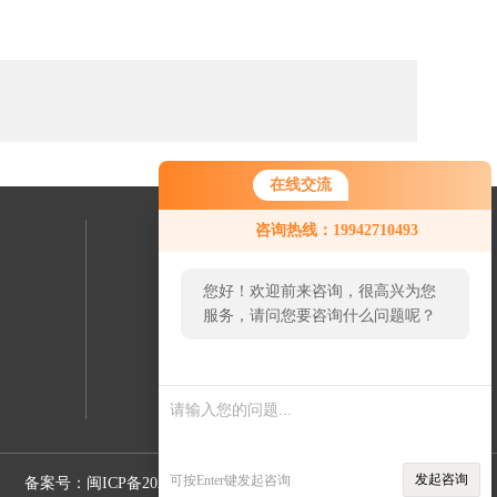
在线交流
咨询热线：19942710493
联系我们
您好！欢迎前来咨询，很高兴为您
24小时热线：
服务，请问您要咨询什么问题呢？
19942710493
您好，看您停留很久了，是否找到
了需求产品，您可以直接在线与我
联系！
发起咨询
可按Enter键发起咨询
备案号：闽ICP备2022015626号-5
Sitemap.xml
管理登陆