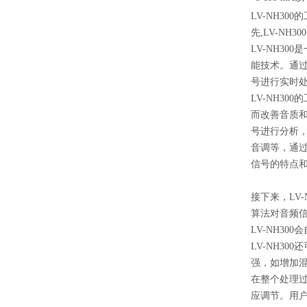
LV-NH30
先,LV-N
LV-NH3
能技术。通过
号进行实时
LV-NH3
而改善音质和
号进行分析
音调等，通过
信号的特点
接下来，LV
算法对音频
LV-NH3
LV-NH3
强，如增加
在整个处理过
应调节。用