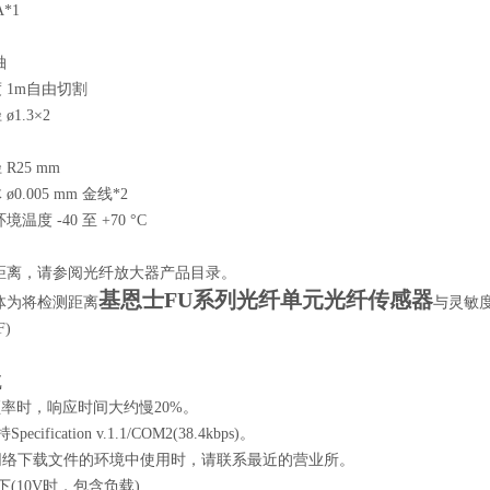
A*1
轴
 1m自由切割
1.3×2
R25 mm
0.005 mm 金线*2
温度 -40 至 +70 °C
测距离，请参阅光纤放大器产品目录。
基恩士FU系列光纤单元光纤传感器
测体为将检测距离
与灵敏
)
Z
频率时，响应时间大约慢20%。
Specification v.1.1/COM2(38.4kbps)。
网络下载文件的环境中使用时，请联系最近的营业所。
A以下(10V时，包含负载)