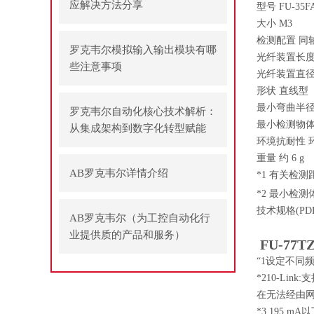
应解决方法分享
型号 FU-35F
大小 M3
检测配置 同
罗克韦尔模拟输入输出模块有哪
光纤装置长度
些注意事项
光纤装置直径 ø
形状 直线型
最小弯曲半径 
罗克韦尔自动化核心技术解析：
最小检测物体 ø
从集成架构到数字化转型赋能
环境抗耐性 环境
重量 约 6 g
AB罗克韦尔详情介绍
*1 有关检
*2 最小检
技术规格(PDF
AB罗克韦尔（为工控自动化行
业提供质的产品和服务）
FU-77T
“1设定不同
*210-Link:支持
在无法经由
*3 195 m