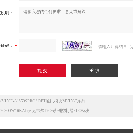
充说明：
验证码：
请输入计算结果（
MVI56E-61850SPROSOFT通讯模块MVI56E系列
1769-OW16KAB罗克韦尔1769系列控制器PLC模块