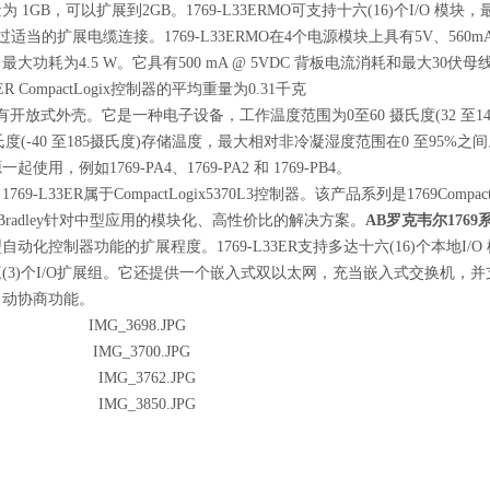
 1GB，可以扩展到2GB。1769-L33ERMO可支持十六(16)个I/O 模块，
，通过适当的扩展电缆连接。1769-L33ERMO在4个电源模块上具有5V、560mA
大功耗为4.5 W。它具有500 mA @ 5VDC 背板电流消耗和最大30伏母线
3ER CompactLogix控制器的平均重量为0.31千克
，配有开放式外壳。它是一种电子设备，工作温度范围为0至60 摄氏度(32 至14
5 摄氏度(-40 至185摄氏度)存储温度，最大相对非冷凝湿度范围在0 至95%
使用，例如1769-PA4、1769-PA2 和 1769-PB4。
dley 1769-L33ER属于CompactLogix5370L3控制器。该产品系列是1769Compac
n-Bradley针对中型应用的模块化、高性价比的解决方案。
AB罗克韦尔176
动化控制器功能的扩展程度。1769-L33ER支持多达十六(16)个本地I/
3)个I/O扩展组。它还提供一个嵌入式双以太网，充当嵌入式交换机，并支持10
自动协商功能。