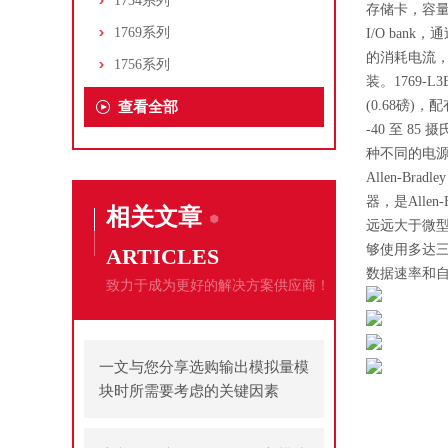
1734系列
存储卡，容量为
1769系列
I/O bank
的消耗电流，最
1756系列
装。1769-L
(0.68磅)
查看全部
-40 至 8
种不同的电源一起
Allen-Bra
器，是Alle
相关文章
远远大于微型自
够使用多达三(
ARTICLES
数据速率和
致力于成为更好的解决方案供应商！
一文与您分享选购输出模拟量模
块时所需要考虑的关键因素