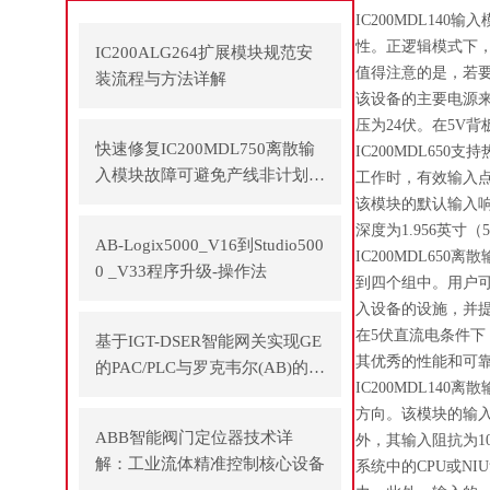
IC200MDL1
性。正逻辑模式下
IC200ALG264扩展模块规范安
值得注意的是，若要启
装流程与方法详解
该设备的主要电源来
压为24伏。在5V
快速修复IC200MDL750离散输
IC200MDL65
入模块故障可避免产线非计划停
工作时，有效输入
机
该模块的默认输入响
深度为1.956英寸
AB-Logix5000_V16到Studio500
IC200MDL65
0 _V33程序升级-操作法
到四个组中。用户
入设备的设施，并提
在5伏直流电条件下
基于IGT-DSER智能网关实现GE
其优秀的性能和可
的PAC/PLC与罗克韦尔(AB)的P
IC200MDL1
LC之间通讯
方向。该模块的输
ABB智能阀门定位器技术详
外，其输入阻抗为1
解：工业流体精准控制核心设备
系统中的CPU或NI