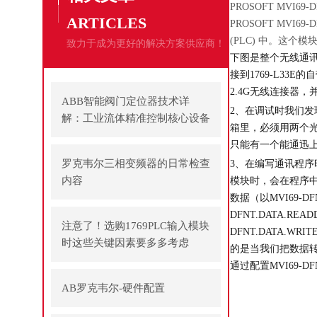
PROSOFT MVI69
ARTICLES
PROSOFT MVI6
(PLC) 中。这个模
致力于成为更好的解决方案供应商！
下图是整个无线通讯
接到1769-L33
2.4G无线连接器
ABB智能阀门定位器技术详
2、在调试时我们发现
解：工业流体精准控制核心设备
箱里，必须用两个光电
只能有一个能通迅
罗克韦尔三相变频器的日常检查
3、在编写通讯程序时
内容
模块时，会在程序中
数据（以MVI69-DFN
DFNT.DATA.R
注意了！选购1769PLC输入模块
DFNT.DATA.WRI
时这些关键因素要多多考虑
的是当我们把数据转移到
通过配置MVI69-D
AB罗克韦尔-硬件配置