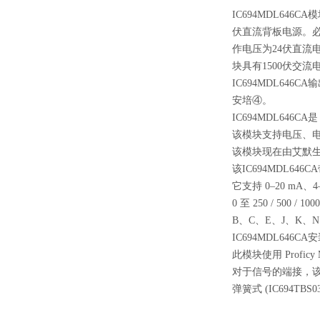
IC694MDL646CA
模
伏直流背板电源。必
作电压为24伏直流电或
块具有1500伏交
IC694MDL64
安培④。
IC694MDL646C
该模块支持电压、电
该模块现在由艾默生自
该IC694MDL64
它支持 0–20 mA、4–
0 至 250 / 500 / 1
B、C、E、J、K、
IC694MDL646
此模块使用 Proficy M
对于信号的端接，该模块需
弹簧式 (IC694TBS