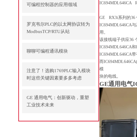
IC694MDL646CA
可编程控制器的应用领域
GE RX3i系列的3
罗克韦尔PLC的以太网协议转为
IC694MDL646C
ModbusTCP/RTU从站
用。
该接线端子供应36
IC694MDL646C
聊聊可编程通讯模块
IC694MDL64
而IC694MDL64
模
注意了！选购1769PLC输入模块
块的电线。
时这些关键因素要多多考虑
GE通用电气I
GE 通用电气：创新驱动，重塑
工业技术未来