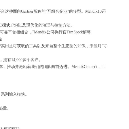
面向Gartner所称的“可组合企业"的转型。Mendix10还
LC模块
1794
以及现代化的治理与控制方法。
可靠平台相组合，"Mendix公司执行官TimSrock解释
临
一套实用且可获取的工具以及来自整个生态圈的知识，来应对‘可
，拥有14,000多个客户。
本，推动并激励着我们的团队向前迈进。MendixConnect、工
O 1794 系列输入模块。
的热量。
O 隔离输入模拟模块。