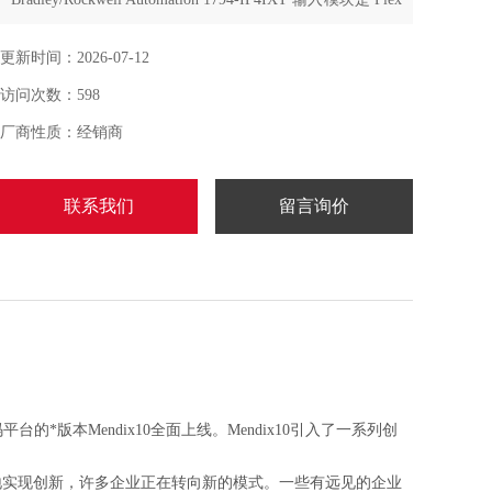
I/O 1794 系列输入模块。
更新时间：2026-07-12
它具有 4 个隔离模拟输入。
访问次数：598
在 31.2 伏直流额定电压下，该输入模块在运行期间每小时
厂商性质：经销商
耗散 2 瓦功率和 6.8 BTU 的热量。
联系我们
留言询价
台的*版本Mendix10全面上线。Mendix10引入了一系列创
地实现创新，许多企业正在转向新的模式。一些有远见的企业