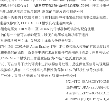
8-CC该模块经过精心设计，
AB罗克韦尔1794系列PLC模块
1794
可用于工业电
8-CC当现场传感器通过长度超过 10 米的电缆发送模拟信号时，
会被不需要的干扰信号和 1 个控制回路中可能发生的接地电位差所阻挡
-CC通道模拟输入 FLEX XT I/O 模块具有通道间隔离，
定电压为 ±10 V 和 0 至 20 mA 的传感器和现场设备配合使用。
入中的每一个都可以单独配置，以便在电压或电流功率下运行。
O 系统模块可与 2 线、3 线和 4 线输入传感器配对。
1794-IM8-CC
模块是 Allen-Bradley 1794-IF4I 模拟输入模块的扩展温度版
和更高的耐温性，该器件中的PCB及其组件均采用保形涂层，并具有稳
94-IM8-CC
模块的工作温度范围为-20至70摄氏度的原因。
测试，可在信号干扰的环境中进行模拟信号处理，是提供低压信号与现场
模拟输入具有 16 位分辨率的单极性信号和 15 位的双极性信号分辨率。
校准，采用 46 毫米 x 94 毫米 x 53 毫米外壳交付。