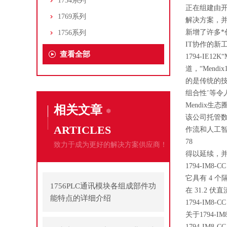
1734系列
正在组建由
1769系列
解决方案，并管
新增了许多
1756系列
IT协作的新
查看全部
1794-IE
道，“Men
的是传统的技
组合性’等令
Mendix生
相关文章
该公司托管数字
ARTICLES
作流和人工
78
致力于成为更好的解决方案供应商！
得以延续，
1794-IM8-CC
它具有 4 
1756PLC通讯模块各组成部件功
在 31.2 
能特点的详细介绍
1794-IM8
关于1794-IM
1794-IM8-C