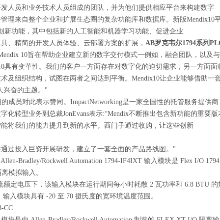
开发人员和业务技术人员组成的团队，并为他们提供相应平台来构建数字
理来自整个企业和扩展生态圈的复杂功能库和数据库。新版Mendix10平台这种
*创新功能，其中包括新的人工智能和机器学习功能、促进企业
工具、精简的开发人员体验、云部署方案的扩展，
AB罗克韦尔1794系列P
12K“Mendix 10旨在帮助企业建立新的数字交付模式一例如，融合团队，以及与
dix10具有变革性。我们的客户一方面存在对数字化的迫切需求，另一方面面
术及组织结构，试图在两者之间达到平衡。Mendix10让企业能够借助
人兴奋的主题。"
态圈的成员对此表示赞同。ImpactNetworking是一家全国性的托管服务提供商
化转型业务副总裁JonEvans表示:“Mendix不断推出包含新功能的重要版
智能将我们的能力提升到新的水平。西门子通过收购，让这些创新
并通过投入巨资开展研发，建立了一套全面的产品路线图。"
 Allen-Bradley/Rockwell Automation 1794-IF4IXT 输入模块是 Flex I/
个隔离模拟输入。
伏直流额定电压下，该输入模块在运行期间每小时耗散 2 瓦功率和 6.8 BTU 
-CC 输入模块具有 -20 至 70 摄氏度的宽环境温度范围。
8-CC
C 模块是由 Allen-Bradley/Rockwell Automation 制造的 FLEX XT I/