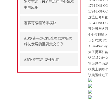
罗克韦尔：PLC产品在行业领域
1794-IM
中的应用
1794-IM
这些信号可能
聊聊可编程通讯模块
1794-IM8
预计可与各种额
4 个模拟输
AB罗克韦尔CPU处理器对现代
该分布式 I/
科技发展的重要意义分享
Allen-Bradley
为了提高性能
这就是为什么17
AB罗克韦尔-硬件配置
它经过全面
模块上的每个
该装置经过工厂