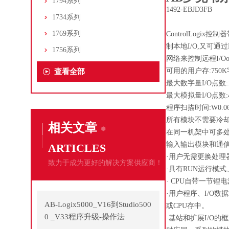
1794系列
1492-EBJD3FB
1734系列
1769系列
ControlLogi
制本地I/O,又可通过Ethe
1756系列
网络来控制远程I/O
可用的用户存:750K
查看全部
最大数字量I/O点数:1
最大模拟量I/O点数:4
程序扫描时间:W0.06m
所有模块不需要冷
相关文章
在同一机架中可多
输入输出模块和通
ARTICLES
·用户无需更换处
致力于成为更好的解决方案供应商！
·具有RUN运行模式
· CPU自带一节锂
·用户程序、I/O
AB-Logix5000_V16到Studio500
或CPU存中。
0 _V33程序升级-操作法
·基站和扩展I/O的