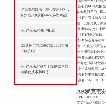
对应同一系列的模
·所有的I/O模块的
罗克韦尔自动化核心技术解析：
位都是通用的，即
从集成架构到数字化转型赋能
·具有可直接插入
线、设备总线，并
·中断功能:定时中
AB罗克韦尔-硬件配置
·具有置时钟/日历·
·实时多任务系统核:
GE通用电气IC697CBL803模块
有15个优先级可选
详细介绍
分别拥有单独数据
·标签变量编程方
没有定时器/计数器
AB罗克韦尔致力于提供世界的
·支持多维数组、标
自动化技术和服务
·具有带电插拨功能:
·具有CSA、UL、C
AB罗克韦尔
1492-EBJD3FB
罗克韦尔AB模块