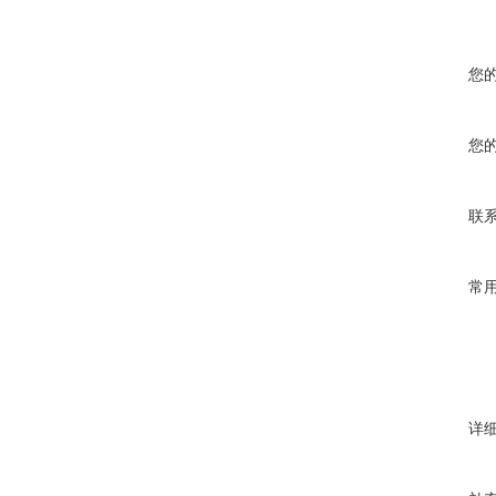
您
您
联
常
详