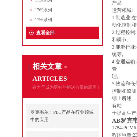
1734系列
产品
1769系列
运营领域:
1.制造业
1756系列
动化控制和
2.过程控
查看全部
和调节。
3.能源行
统等。
4.交通运
相关文章
管
理。
ARTICLES
5.物流和
致力于成为更好的解决方案供应商！
控制和监测
综上所述，
有助
罗克韦尔：PLC产品在行业领域
于提高生产
中的应用
AB罗克韦
1784-PC
程序容量:23