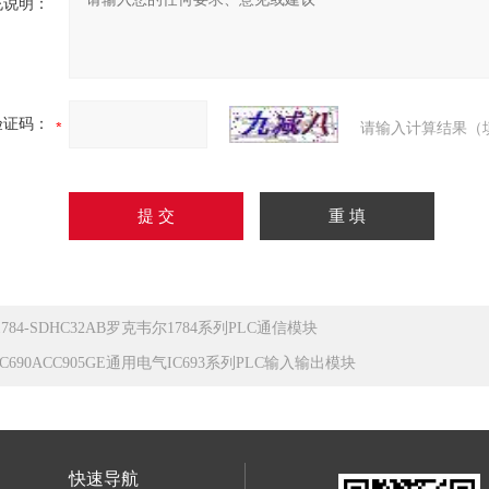
充说明：
验证码：
请输入计算结果（
1784-SDHC32AB罗克韦尔1784系列PLC通信模块
IC690ACC905GE通用电气IC693系列PLC输入输出模块
快速导航