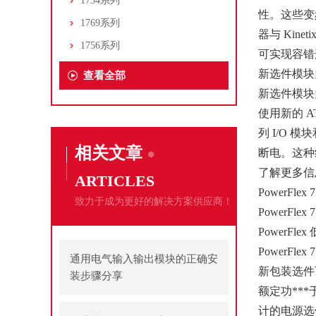
1734系列
性。这些变
1769系列
器与 Kin
1756系列
可实现容错
新选件模块为 
查看全部
新选件模块为 
使用新的 A
列 I/O 模
相关文章
断电。这种
了解更多信
ARTICLES
PowerFle
致力于成为更好的解决方案供应商！
PowerFl
PowerFl
PowerFl
通用电气输入输出模块的正确安
新包装选件可
装步骤分享
额定功***
计的电源选