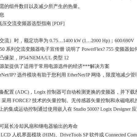
需的组件数目以及减少所产生的热量。
息
ex 低压交流变频器选型指南 [PDF]
（交流）时，额定功率为 0.75…1400 kW (1…2000 Hp)；600/690
ex 750 系列交流变频器电子宣传册 说明了 PowerFlex? 755
0，凸缘架，IP54/NEMA/UL 类型 12
源架提供了适用于常用电源选件的经济***解决方案
herNet/IP? 选件模块有助于您利用 EtherNet/IP 网络，限度
备配置 (ADC)，Logix 控制器可自动检测更换的变频器，并下
制、采用 FORCE? 技术的矢量控制、无传感器矢量控制和永磁电机
t/IP 上的集成运动控制通过使用嵌入在 Studio 5000? Logix 
可延长冷却风扇和继电器输出的寿命
D 人机界面模块 (HIM)、DriveTools SP 软件或 Connected Co