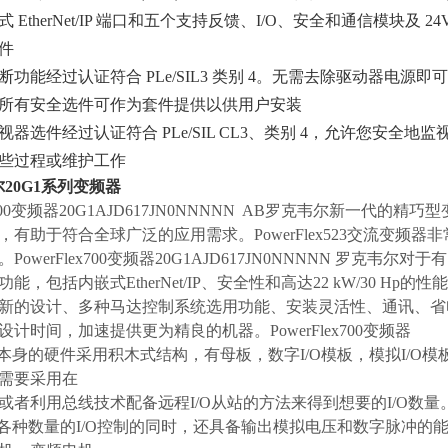
 EtherNet/IP 端口和五个支持反馈、I/O、安全和通信模块及
件
断功能经过认证符合 PLe/SIL3 类别 4。无需去除驱动器电
所有安全选件可作为套件提供以供用户安装
视器选件经过认证符合 PLe/SIL CL3、类别 4，允许您安
些过程或维护工作
20G1系列变频器
x700变频器
20G1AJD617JN0NNNNN
AB罗克韦尔新一代的精巧型
有助于符合全球广泛的应用需求。PowerFlex523交流变频器非常
PowerFlex700变频器20G1AJD617JN0NNNNN 罗
，包括内嵌式EtherNet/IP、安全性和高达22 kW/30 Hp的性能。(Al
新的设计、多种马达控制系统选用功能、安装灵活性、通讯、省
计时间，加速提供更为精良的机器。PowerFlex700变频器
器本身的硬件采用积木式结构，有母板，数字I/O模板，模拟I/
需要采用在
或者利用总线技术配备远程I/O从站的方法来得到想要的I/O数量
现各种数量的I/O控制的同时，还具备输出模拟电压和数字脉冲