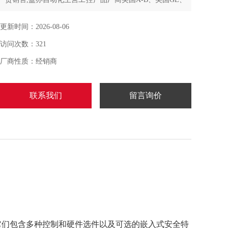
法国施耐德、日本OMRON、富士、瑞典ABB、松下电
工、德国西门子、美国派克、三菱、三肯、SMC，FESTO
更新时间：2026-08-06
等公司建立了长期稳定的技术和商务合作关系
访问次数：321
厂商性质：经销商
联系我们
留言询价
，性能较高。它们包含多种控制和硬件选件以及可选的嵌入式安全特