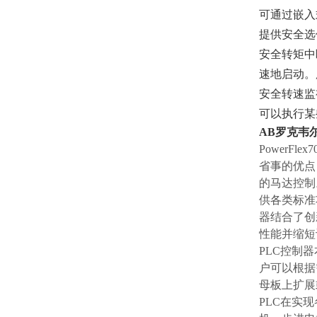
可通过嵌入式
提供安全选
安全转矩中
速地启动。
安全转速监
可以执行某
AB罗克韦尔
PowerFle
省事的优点，
的马达控制。
供各类标准功能
器结合了创
性能并缩短设
PLC控制
户可以根据
母板上扩展
PLC在实