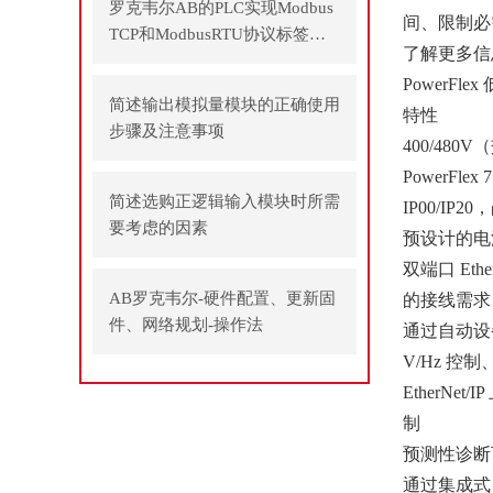
罗克韦尔AB的PLC实现Modbus
间、限制必
TCP和ModbusRTU协议标签方
了解更多信
式通讯
PowerFl
简述输出模拟量模块的正确使用
特性
步骤及注意事项
400/480V
PowerFl
简述选购正逻辑输入模块时所需
IP00/IP2
要考虑的因素
预设计的电
双端口 Et
AB罗克韦尔-硬件配置、更新固
的接线需求
件、网络规划-操作法
通过自动设
V/Hz 控
EtherNe
制
预测性诊断
通过集成式 LC