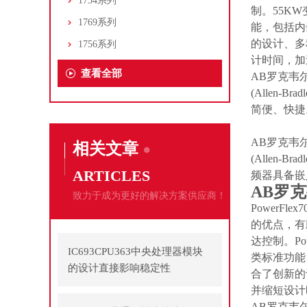
1734系列
制。55K
1769系列
能，包括内嵌式
的设计、多
1756系列
计时间，加速
查看全部
AB罗克韦尔P
(Allen
简便、快捷。
AB罗克韦尔P
相关文章
(Allen
ARTICLES
频器具备嵌入式
AB罗克
致力于成为更好的解决方案供应商！
PowerF
的优点，有助
达控制。Po
IC693CPU363中央处理器模块
类标准功能，包
的设计直接影响稳定性
合了创新的
并缩短设计时
AB罗克韦尔