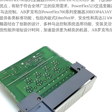
优点，有助于符合全球广泛的应用需求。PowerFlex523交流
Hp的马达控制。AB罗克韦尔PowerFlex700系列变频器20BD3
各类标准功能，包括内嵌式EtherNet/IP、安全性和高达22 kW/30 Hp的
频器结合了创新的设计、多种马达控制系统选用功能、安装灵活
性能并缩短设计时间，加速提供更为精良的机器。AB罗克韦尔PowerFl