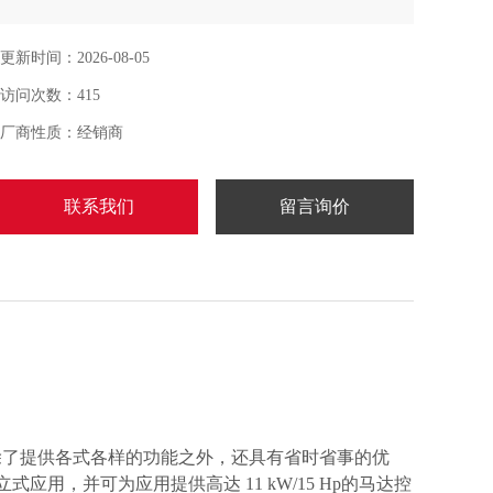
2090-CFBM7DF-CEAA20 交流变频器具有创新的模块化设
计，可进行快速而方便的安装和配置。这种新一代紧凑型
更新时间：2026-08-05
变频器具备嵌入式 EtherNet/IP? 通信、USB 编程和标准特
访问次数：415
性。55KW变频器20BC105A3ANNADC0AB
厂商性质：经销商
联系我们
留言询价
变频器，除了提供各式各样的功能之外，还具有省时省事的优
式应用，并可为应用提供高达 11 kW/15 Hp的马达控