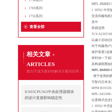
1734系列
MPL-B680D-
1769系列
1 :HT62
交流伺服电机
1756系列
其中
查看全部
简易适用
TLY-A230T
以减小启动过
对于伺服用户
保护装置2连
相关文章
有时动一下就
ARTICLES
其构成框图如
MPL-B680D-
致力于成为更好的解决方案供应商！
· 便于使用的图
可取代日本东方
MPM-B165
IC693CPU363中央处理器模块
MPL-A4530K
的设计直接影响稳定性
位置模式也支
1 :HT62
位置控制位置