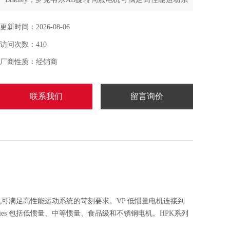
统的苛刻要求。VP 低惯量电机连接到 Kinetix 5500 伺服驱
动器，仅需一条电缆即可提供反馈、电机制动和电机电
更新时间：2026-08-06
源。MP-Series 包括低惯量、中等惯量、食品级和不锈钢
访问次数：410
电机。HPK系列电机可快速进行加速和减速。F系列中等
惯量电机支持要求
厂商性质：经销商
联系我们
留言询价
旋转伺服电机可满足高性能运动系统的苛刻要求。VP 低惯量电机连接到
eries 包括低惯量、中等惯量、食品级和不锈钢电机。HPK系列