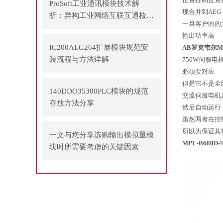
ProSoft工业通讯模块技术解
现合并到AEG
析：异构工业网络互联互通核心
一旦客户的的文
方案
输出功率高
IC200ALG264扩展模块规范安
AB罗克韦尔M
装流程与方法详解
750W伺服电
必须要对应
但是它不是全
140DDO35300PLC模块的规范
交流伺服电机
存放方法分享
然后自动运行
虽然两者在控
所以为保证其
一文与您分享选购输出模拟量模
MPL-B680D-
块时所需要考虑的关键因素