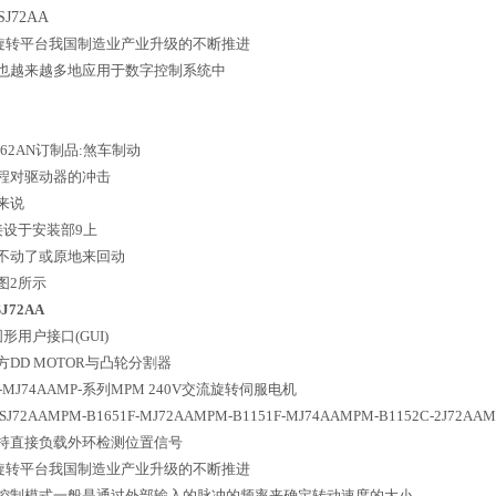
SJ72AA
 中空旋转平台我国制造业产业升级的不断推进
也越来越多地应用于数字控制系统中
-HJ62AN订制品:煞车制动
程对驱动器的冲击
来说
接设于安装部9上
不动了或原地来回动
图2所示
SJ72AA
形用户接口(GUI)
DD MOTOR与凸轮分割器
3E-MJ74AAMP-系列MPM 240V交流旋转伺服电机
-SJ72AAMPM-B1651F-MJ72AAMPM-B1151F-MJ74AAMPM-B1152C-2J72A
持直接负载外环检测位置信号
 中空旋转平台我国制造业产业升级的不断推进
控制模式一般是通过外部输入的脉冲的频率来确定转动速度的大小