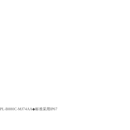
AMPL-B880C-MJ74AA◆标准采用IP67