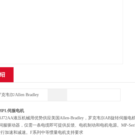
绍
克韦尔/Allen Bradley
MPL伺服电机
0D-SJ72AA液压机械用优势供应美国Allen-Bradley，罗克韦尔AB
 5500 伺服驱动器，仅需一条电缆即可提供反馈、电机制动和电机电源。MP-S
进行加速和减速。F系列中等惯量电机支持要求