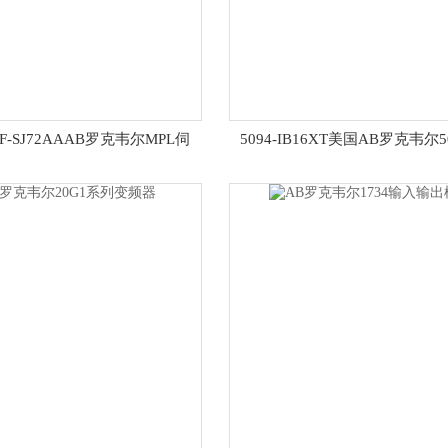
0F-SJ72AAAB罗克韦尔MPL伺
5094-IB16XT美国AB罗克韦尔
服电机
以太网模块